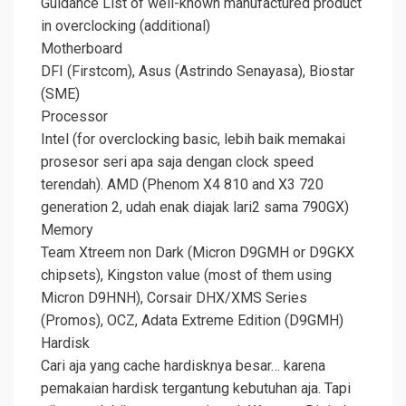
Guidance List of well-known manufactured product
in overclocking (additional)
Motherboard
DFI (Firstcom), Asus (Astrindo Senayasa), Biostar
(SME)
Processor
Intel (for overclocking basic, lebih baik memakai
prosesor seri apa saja dengan clock speed
terendah). AMD (Phenom X4 810 and X3 720
generation 2, udah enak diajak lari2 sama 790GX)
Memory
Team Xtreem non Dark (Micron D9GMH or D9GKX
chipsets), Kingston value (most of them using
Micron D9HNH), Corsair DHX/XMS Series
(Promos), OCZ, Adata Extreme Edition (D9GMH)
Hardisk
Cari aja yang cache hardisknya besar… karena
pemakaian hardisk tergantung kebutuhan aja. Tapi