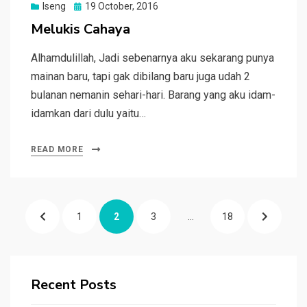
Posted
Iseng
19 October, 2016
on
Melukis Cahaya
Alhamdulillah, Jadi sebenarnya aku sekarang punya
mainan baru, tapi gak dibilang baru juga udah 2
bulanan nemanin sehari-hari. Barang yang aku idam-
idamkan dari dulu yaitu…
READ MORE
Posts
PREVIOUS
PAGE
PAGE
PAGE
PAGE
NEXT
1
2
3
…
18
pagination
PAGE
PAGE
Recent Posts