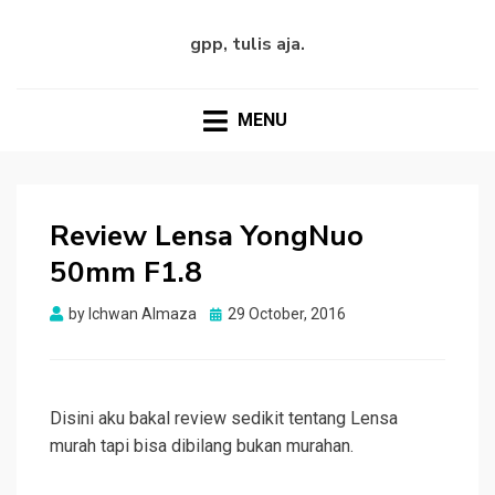
gpp, tulis aja.
MENU
Review Lensa YongNuo
50mm F1.8
Posted
by
Ichwan Almaza
29 October, 2016
on
Disini aku bakal review sedikit tentang Lensa
murah tapi bisa dibilang bukan murahan.