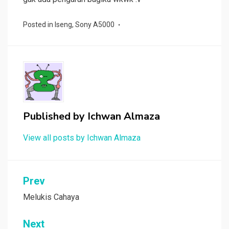
Posted in
Iseng
,
Sony A5000
Published by
Ichwan Almaza
View all posts by Ichwan Almaza
Post
Prev
navigation
Melukis Cahaya
Next