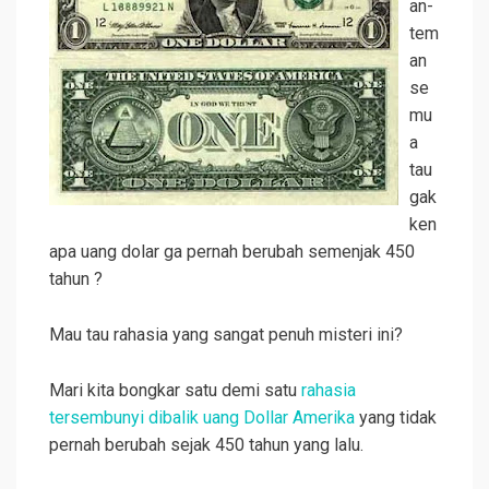
an-
tem
an
se
mu
a
tau
gak
ken
apa uang dolar ga pernah berubah semenjak 450
tahun ?
Mau tau rahasia yang sangat penuh misteri ini?
Mari kita bongkar satu demi satu
rahasia
tersembunyi dibalik uang Dollar Amerika
yang tidak
pernah berubah sejak 450 tahun yang lalu.