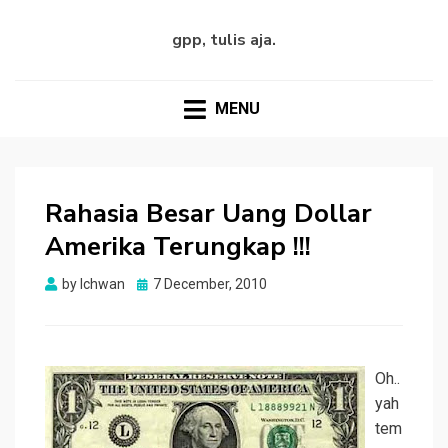
gpp, tulis aja.
MENU
Rahasia Besar Uang Dollar
Amerika Terungkap !!!
Posted
by
Ichwan
7 December, 2010
on
Oh..
yah
tem