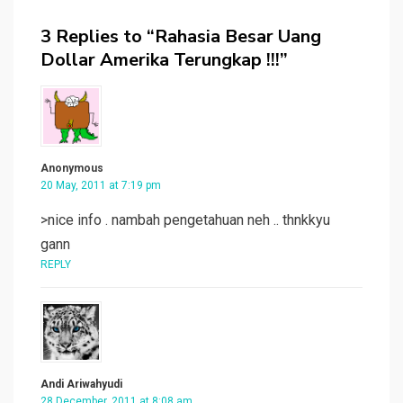
3 Replies to “Rahasia Besar Uang
Dollar Amerika Terungkap !!!”
Anonymous
20 May, 2011 at 7:19 pm
>nice info . nambah pengetahuan neh .. thnkkyu
gann
REPLY
Andi Ariwahyudi
28 December, 2011 at 8:08 am