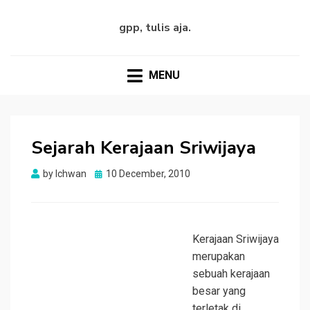
gpp, tulis aja.
MENU
Sejarah Kerajaan Sriwijaya
Posted
by
Ichwan
10 December, 2010
on
Kerajaan Sriwijaya
merupakan
sebuah kerajaan
besar yang
terletak di