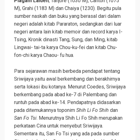
Piagam Laiden
, Tanjore (1030 M), Canton (1075
M), Grahi (1183 M) dan Chaiya (1230). Begitu pula
sumber naskah dan buku yang berasal dari dalam
negeri adalah kitab Pararaton, sedangkan dari luar
negeri antara lain kitab memoir dan record karya I-
Tsing, Kronik dinasti Tang, Sung, dan Ming, kitab
Lingwai- tai-ta karya Chou-ku-fei dan kitab Chu-
fon-chi karya Chaou- fu hua.
Para sejarawan masih berbeda pendapat tentang
Sriwijaya yaitu awal berkembang dan berakhirnya
serta lokasi ibu kotanya. Menurut Coedes, Sriwijaya
berkembang pada abad ke-7 di Palembang dan
runtuh pada abad ke-14. Pendapatnya didasarkan
pada ditemukannya toponim
Shih Li Fo Shih
dan
San Fo Tsi
. Menurutnya Shih Li Fo Shih merupakan
perkataan Cina untuk menyebut Sriwijaya.
Sementara itu, San Fo Tsi yang ada pada sumber