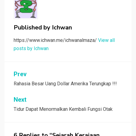
Published by
Ichwan
https://www.ichwan.me/ichwanalmaza/
View all
posts by Ichwan
Post
Prev
navigation
Rahasia Besar Uang Dollar Amerika Terungkap !!!
Next
Tidur Dapat Menormalkan Kembali Fungsi Otak
6 Replies to “Sejarah Kerajaan