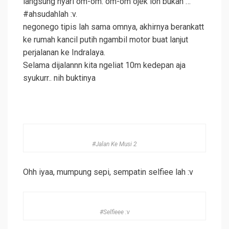
langsung nyari om-om. om-om ojek loh bukan …
#ahsudahlah :v.
negonego tipis lah sama omnya, akhirnya berankatt
ke rumah kancil putih ngambil motor buat lanjut
perjalanan ke Indralaya.
Selama dijalannn kita ngeliat 10m kedepan aja
syukurr.. nih buktinya
#Jalan Ke Musi 2
Ohh iyaa, mumpung sepi, sempatin selfiee lah :v
#Selfieee :v