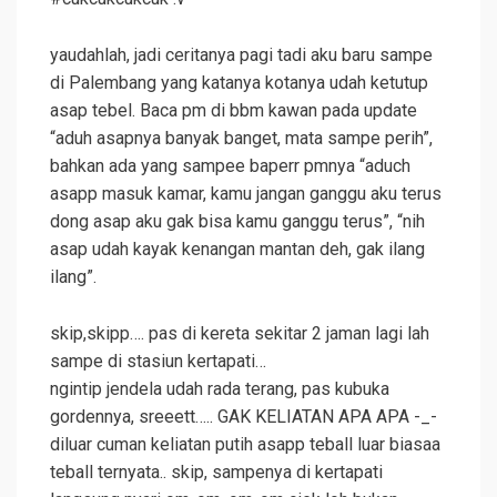
yaudahlah, jadi ceritanya pagi tadi aku baru sampe
di Palembang yang katanya kotanya udah ketutup
asap tebel. Baca pm di bbm kawan pada update
“aduh asapnya banyak banget, mata sampe perih”,
bahkan ada yang sampee baperr pmnya “aduch
asapp masuk kamar, kamu jangan ganggu aku terus
dong asap aku gak bisa kamu ganggu terus”, “nih
asap udah kayak kenangan mantan deh, gak ilang
ilang”.
skip,skipp…. pas di kereta sekitar 2 jaman lagi lah
sampe di stasiun kertapati…
ngintip jendela udah rada terang, pas kubuka
gordennya, sreeett….. GAK KELIATAN APA APA -_-
diluar cuman keliatan putih asapp teball luar biasaa
teball ternyata.. skip, sampenya di kertapati