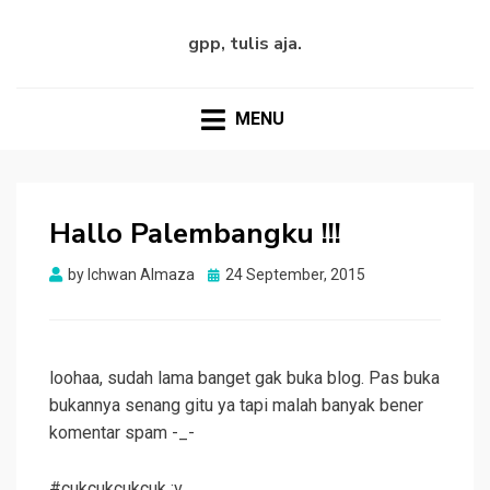
gpp, tulis aja.
MENU
Hallo Palembangku !!!
Posted
by
Ichwan Almaza
24 September, 2015
on
loohaa, sudah lama banget gak buka blog. Pas buka
bukannya senang gitu ya tapi malah banyak bener
komentar spam -_-
#cukcukcukcuk :v